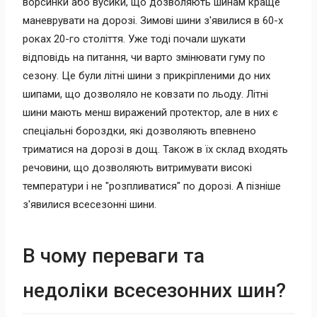
ворсинки або вусики, що дозволяють шинам краще
маневрувати на дорозі. Зимові шини з'явилися в 60-х
роках 20-го століття. Уже тоді почали шукати
відповідь на питання, чи варто змінювати гуму по
сезону. Це були літні шини з прикріпленими до них
шипами, що дозволяло не ковзати по льоду. Літні
шини мають менш виражений протектор, але в них є
спеціальні бороздки, які дозволяють впевнено
триматися на дорозі в дощ. Також в їх склад входять
речовини, що дозволяють витримувати високі
температури і не "розпливатися" по дорозі. А пізніше
з'явилися всесезонні шини.
В чому переваги та
недоліки всесезонних шин?