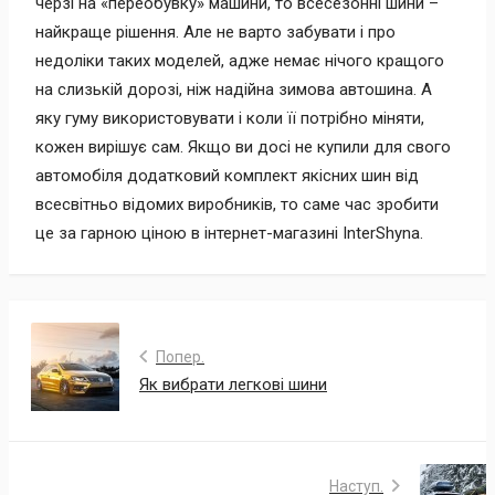
черзі на «переобувку» машини, то всесезонні шини –
найкраще рішення. Але не варто забувати і про
недоліки таких моделей, адже немає нічого кращого
на слизькій дорозі, ніж надійна зимова автошина. А
яку гуму використовувати і коли її потрібно міняти,
кожен вирішує сам. Якщо ви досі не купили для свого
автомобіля додатковий комплект якісних шин від
всесвітньо відомих виробників, то саме час зробити
це за гарною ціною в інтернет-магазині InterShyna.
Попер.
Як вибрати легкові шини
Наступ.