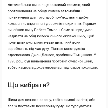
Автомобільна шина – це важливий елемент, який
розташований на ободі колеса автомобіля і
призначений для того, щоб пом'якшувати дрібні
коливання, спричинені дорожнім покриттям. Першим
винайшов шину Роберт Томсон. Саме він придумав
надягати на обід колеса кінного екіпажу шину, щоб
полегшити рух і мінімізувати шум, який вони
виробляють під час руху. Пізніше конструкцію
вдосконалив Джон Данлоп, зробивши її міцнішою. У
1890 році був винайдений прототип сучасної шини,
тобто камера відокремлювалася від самої покришки.
Що вибрати?
Шини для певного сезону, тобто зимові чи літні, або
все ж поставити всесезонну гуму і не турбуватися