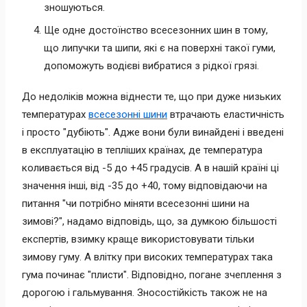
зношуються.
Ще одне достоїнство всесезонних шин в тому,
що липучки та шипи, які є на поверхні такої гуми,
допоможуть водієві вибратися з рідкої грязі.
До недоліків можна віднести те, що при дуже низьких
температурах
всесезонні шини
втрачають еластичність
і просто "дубіють". Адже вони були винайдені і введені
в експлуатацію в тепліших країнах, де температура
коливається від -5 до +45 градусів. А в нашій країні ці
значення інші, від -35 до +40, тому відповідаючи на
питання "чи потрібно міняти всесезонні шини на
зимові?", надамо відповідь, що, за думкою більшості
експертів, взимку краще використовувати тільки
зимову гуму. А влітку при високих температурах така
гума починає "плисти". Відповідно, погане зчеплення з
дорогою і гальмування. Зносостійкість також не на