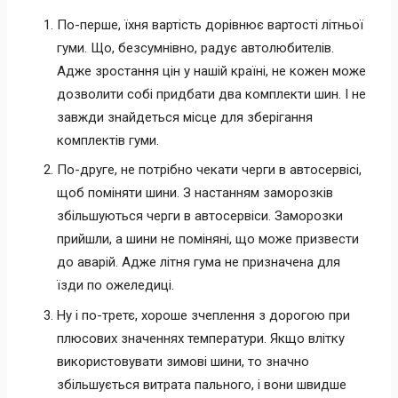
По-перше, їхня вартість дорівнює вартості літньої
гуми. Що, безсумнівно, радує автолюбителів.
Адже зростання цін у нашій країні, не кожен може
дозволити собі придбати два комплекти шин. І не
завжди знайдеться місце для зберігання
комплектів гуми.
По-друге, не потрібно чекати черги в автосервісі,
щоб поміняти шини. З настанням заморозків
збільшуються черги в автосервіси. Заморозки
прийшли, а шини не поміняні, що може призвести
до аварій. Адже літня гума не призначена для
їзди по ожеледиці.
Ну і по-третє, хороше зчеплення з дорогою при
плюсових значеннях температури. Якщо влітку
використовувати зимові шини, то значно
збільшується витрата пального, і вони швидше