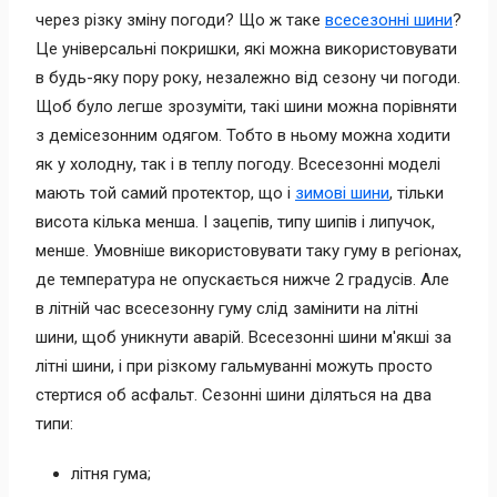
через різку зміну погоди? Що ж таке
всесезонні шини
?
Це універсальні покришки, які можна використовувати
в будь-яку пору року, незалежно від сезону чи погоди.
Щоб було легше зрозуміти, такі шини можна порівняти
з демісезонним одягом. Тобто в ньому можна ходити
як у холодну, так і в теплу погоду. Всесезонні моделі
мають той самий протектор, що і
зимові шини
, тільки
висота кілька менша. І зацепів, типу шипів і липучок,
менше. Умовніше використовувати таку гуму в регіонах,
де температура не опускається нижче 2 градусів. Але
в літній час всесезонну гуму слід замінити на літні
шини, щоб уникнути аварій. Всесезонні шини м'якші за
літні шини, і при різкому гальмуванні можуть просто
стертися об асфальт. Сезонні шини діляться на два
типи:
літня гума;