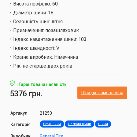
Висота профілю:
60
Діаметр шини:
18
Сезонність шин:
літня
Призначення:
позашляховик
Індекс навантаження шини:
103
Індекс швидкості:
V
Країна виробник:
Німеччина
Рік:
не старше двох років
Гарантована наявність
5376 грн.
Швидке замовлення
Артикул
21250
Категорія
Літні шини
Легкові шини
Шини
Виробник
General Tire