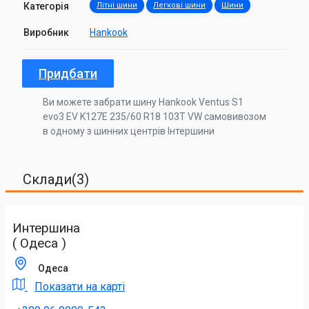
Категорія
Літні шини
Легкові шини
Шини
Виробник
Hankook
Придбати
Ви можете забрати шину Hankook Ventus S1
evo3 EV K127E 235/60 R18 103T VW самовивозом
в одному з шинних центрів Інтершини
Склади(3)
Интершина
( Одеса )
Одеса
Показати на карті