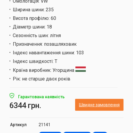
Омологація:
VW
Ширина шини:
235
Висота профілю:
60
Діаметр шини:
18
Сезонність шин:
літня
Призначення:
позашляховик
Індекс навантаження шини:
103
Індекс швидкості:
T
Країна виробник:
Угорщина
Рік:
не старше двох років
Гарантована наявність
6344 грн.
Швидке замовлення
Артикул
21141