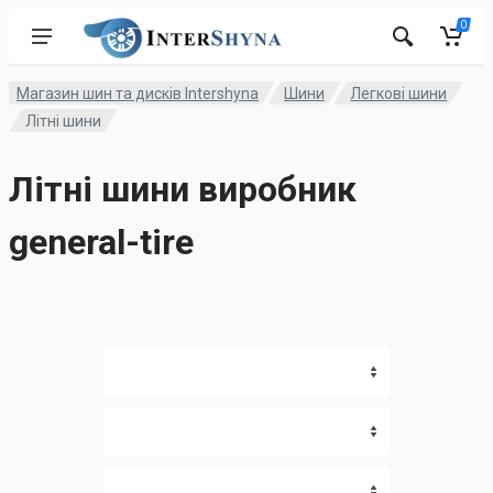
0
Магазин шин та дисків Intershyna
Шини
Легкові шини
Літні шини
Літні шини виробник
general-tire