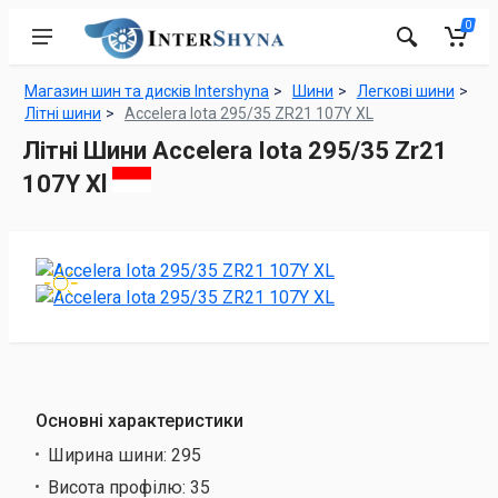
0
Магазин шин та дисків Intershyna
Шини
Легкові шини
Літні шини
Accelera Iota 295/35 ZR21 107Y XL
Літні Шини Accelera Iota 295/35 Zr21
107Y Xl
Основні характеристики
Ширина шини:
295
Висота профілю:
35