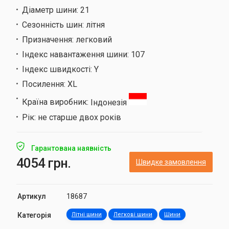
Діаметр шини:
21
Сезонність шин:
літня
Призначення:
легковий
Індекс навантаження шини:
107
Індекс швидкості:
Y
Посилення:
XL
Країна виробник:
Індонезія
Рік:
не старше двох років
Гарантована наявність
4054 грн.
Швидке замовлення
Артикул
18687
Категорія
Літні шини
Легкові шини
Шини