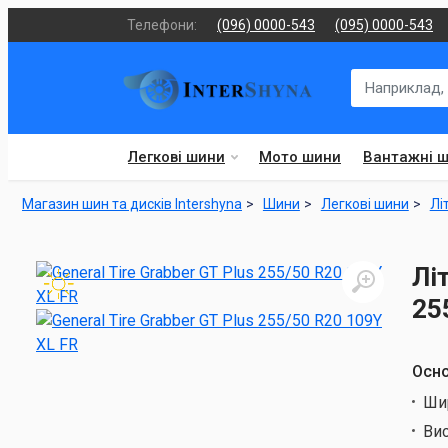
Телефони:
(096) 0000-543
(095) 0000-543
Легкові шини
Мото шини
Вантажні 
Магазин шин та дисків Intershyna
Шини
Легкові шини
Лі
Лі
25
Осно
Ши
Ви