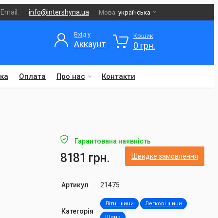
Email:
info@intershyna.ua
Мова:
українська
Вхід у
Кошик
Аккаунт
0 грн.
ка
Оплата
Про нас
Контакти
Гарантована наявність
8181 грн.
Швидке замовлення
Артикул
21475
Літні шини
Легкові шини
Категорія
Шини