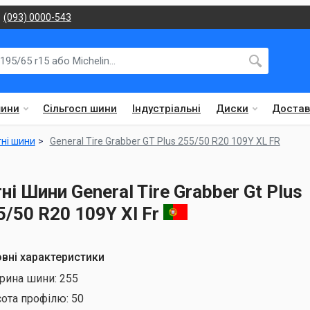
(093) 0000-543
шини
Сільгосп шини
Індустріальні
Диски
Достав
тні шини
General Tire Grabber GT Plus 255/50 R20 109Y XL FR
тні Шини General Tire Grabber Gt Plus
5/50 R20 109Y Xl Fr
вні характеристики
рина шини:
255
сота профілю:
50