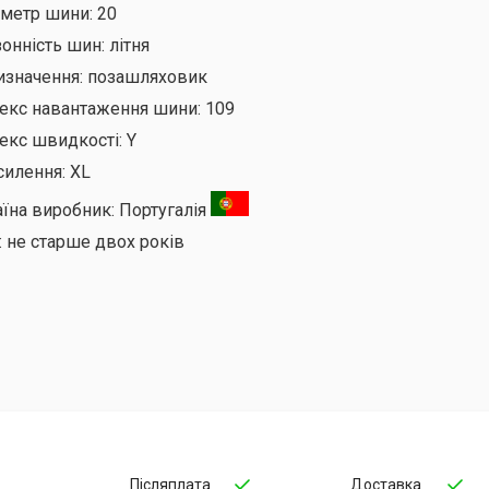
аметр шини:
20
онність шин:
літня
изначення:
позашляховик
декс навантаження шини:
109
екс швидкості:
Y
силення:
XL
аїна виробник:
Португалія
:
не старше двох років
Післяплата
Доставка