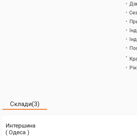
Ді
Сез
Пр
Ін
Інд
По
Кр
Рік
Склади(3)
Интершина
( Одеса )