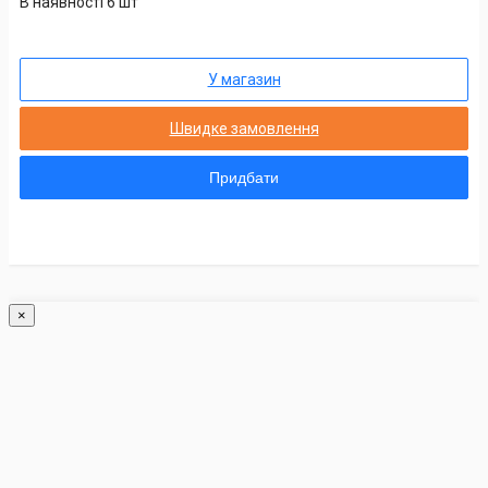
В наявності 6 шт
У магазин
Швидке замовлення
Придбати
×