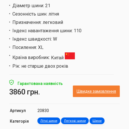
Діаметр шини:
21
Сезонність шин:
літня
Призначення:
легковий
Індекс навантаження шини:
110
Індекс швидкості:
W
Посилення:
XL
Країна виробник:
Китай
Рік:
не старше двох років
Гарантована наявність
3860 грн.
Швидке замовлення
Артикул
20830
Категорія
Літні шини
Легкові шини
Шини