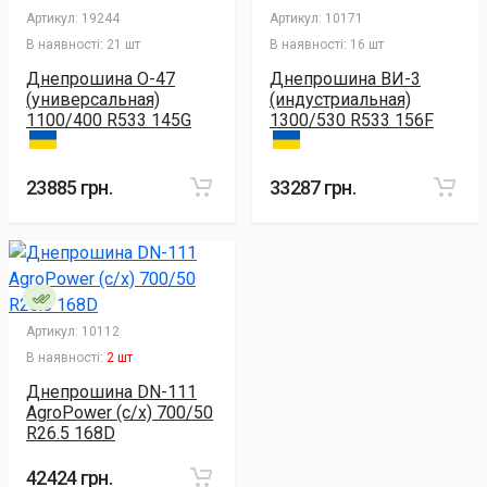
Артикул:
19244
Артикул:
10171
В наявності:
21 шт
В наявності:
16 шт
Днепрошина О-47
Днепрошина ВИ-3
(универсальная)
(индустриальная)
1100/400 R533 145G
1300/530 R533 156F
23885 грн.
33287 грн.
Артикул:
10112
В наявності:
2 шт
Днепрошина DN-111
AgroPower (с/х) 700/50
R26.5 168D
42424 грн.