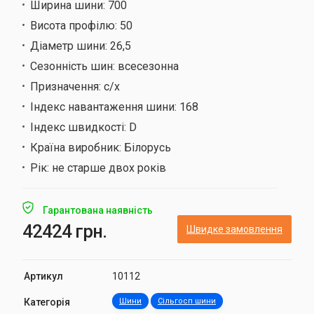
Ширина шини:
700
Висота профілю:
50
Діаметр шини:
26,5
Сезонність шин:
всесезонна
Призначення:
с/х
Індекс навантаження шини:
168
Індекс швидкості:
D
Країна виробник:
Білорусь
Рік:
не старше двох років
Гарантована наявність
42424 грн.
Швидке замовлення
Артикул
10112
Категорія
Шини
Сільгосп шини