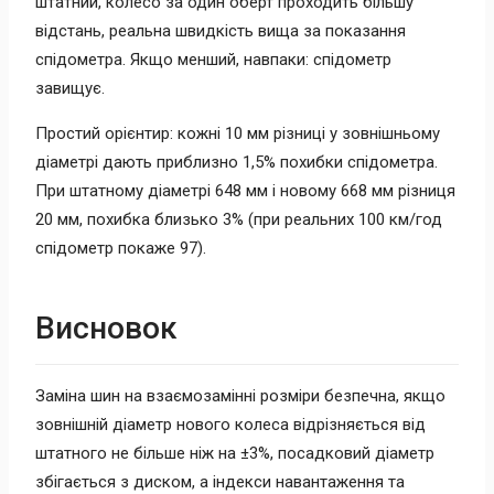
штатний, колесо за один оберт проходить більшу
відстань, реальна швидкість вища за показання
спідометра. Якщо менший, навпаки: спідометр
завищує.
Простий орієнтир: кожні 10 мм різниці у зовнішньому
діаметрі дають приблизно 1,5% похибки спідометра.
При штатному діаметрі 648 мм і новому 668 мм різниця
20 мм, похибка близько 3% (при реальних 100 км/год
спідометр покаже 97).
Висновок
Заміна шин на взаємозамінні розміри безпечна, якщо
зовнішній діаметр нового колеса відрізняється від
штатного не більше ніж на ±3%, посадковий діаметр
збігається з диском, а індекси навантаження та