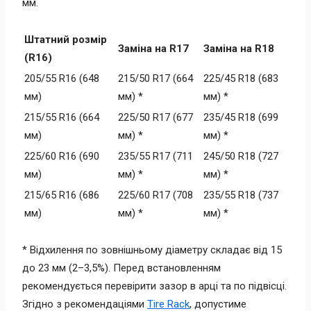
мм.
Штатний розмір
Заміна на R17
Заміна на R18
(R16)
205/55 R16 (648
215/50 R17 (664
225/45 R18 (683
мм)
мм) *
мм) *
215/55 R16 (664
225/50 R17 (677
235/45 R18 (699
мм)
мм) *
мм) *
225/60 R16 (690
235/55 R17 (711
245/50 R18 (727
мм)
мм) *
мм) *
215/65 R16 (686
225/60 R17 (708
235/55 R18 (737
мм)
мм) *
мм) *
* Відхилення по зовнішньому діаметру складає від 15
до 23 мм (2–3,5%). Перед встановленням
рекомендується перевірити зазор в арці та по підвісці.
Згідно з рекомендаціями
Tire Rack
, допустиме