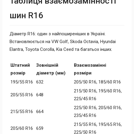
Таблиця взаємозамінності
шин R16
Діаметр R16: один з найпоширеніших в Україні.
Встановлюється на VW Golf, Skoda Octavia, Hyundai
Elantra, Toyota Corolla, Kia Ceed та багатьох інших.
Штатний
Зовнішній
Взаємозамінні
розмір
діаметр (мм)
розміри
195/55 R16
632
205/50 R16, 185/60 R16
215/50 R16, 195/60 R16,
205/55 R16
648
225/45 R16
225/50 R16, 205/60 R16,
215/55 R16
664
235/45 R16
215/55 R16, 195/65 R16,
205/60 R16
659
225/50 R16