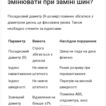
змінювати при заміні шин?
Посадковий діаметр (R-розмір) повинен збігатися з
діаметром диска, це фіксована умова. Також
необхідно стежити за індексами:
Параметр
Вимога
Наслідок порушення
Строго
Посадковий
Шина не сяде на диск
збігається з
діаметр (R)
фізично
диском
Індекс
Не нижче
Ризик розриву при
навантаження
штатного
перевантаженні
Індекс
Не нижче
Перегрів на високій
швидкості
штатного
швидкості
Помилки ABS,
Зовнішній
Відхилення не
спідометра, знос
діаметр
більше ±3%