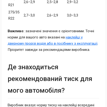
2,6–2,9
2,5–2,8
2,9–3,2
R21
275/35
2,7–3,0
2,6–2,9
3,0–3,3
R22
Важливо:
зазначені значення є орієнтовними. Точні
норми для вашого авто вказані на
наклейці у
дверному прорізі водія або в посібнику з експлуатації
.
Пріоритет завжди за рекомендаціями виробника.
Де знаходиться
рекомендований тиск для
мого автомобіля?
Виробник вказує норму тиску на наклейці всередині