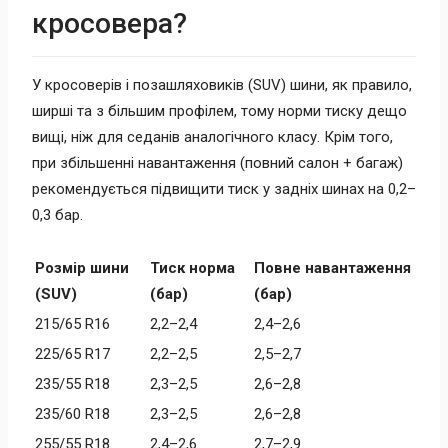
кросовера?
У кросоверів і позашляховиків (SUV) шини, як правило,
ширші та з більшим профілем, тому норми тиску дещо
вищі, ніж для седанів аналогічного класу. Крім того,
при збільшенні навантаження (повний салон + багаж)
рекомендується підвищити тиск у задніх шинах на 0,2–
0,3 бар.
Розмір шини
Тиск норма
Повне навантаження
(SUV)
(бар)
(бар)
215/65 R16
2,2–2,4
2,4–2,6
225/65 R17
2,2–2,5
2,5–2,7
235/55 R18
2,3–2,5
2,6–2,8
235/60 R18
2,3–2,5
2,6–2,8
255/55 R18
2,4–2,6
2,7–2,9