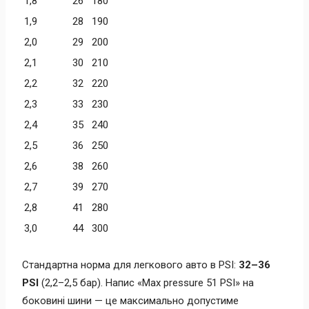
1,8
26
180
1,9
28
190
2,0
29
200
2,1
30
210
2,2
32
220
2,3
33
230
2,4
35
240
2,5
36
250
2,6
38
260
2,7
39
270
2,8
41
280
3,0
44
300
Стандартна норма для легкового авто в PSI:
32–36
PSI
(2,2–2,5 бар). Напис «Max pressure 51 PSI» на
боковині шини — це максимально допустиме