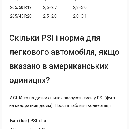
265/50 R19
2,5–2,7
2,8–3,0
265/45 R20
2,5–2,8
2,8–3,1
Скільки PSI і норма для
легкового автомобіля, якщо
вказано в американських
одиницях?
У США та на деяких шинах вказують тиск у PSI (фунт
на квадратний дюйм). Проста таблиця конвертації:
Бар (bar)
PSI
кПа