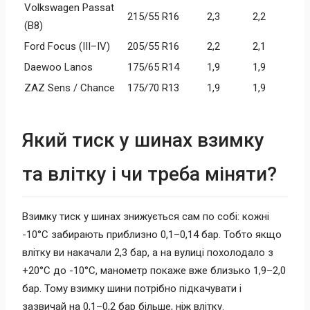
Volkswagen Passat
215/55 R16
2,3
2,2
(B8)
Ford Focus (III–IV)
205/55 R16
2,2
2,1
Daewoo Lanos
175/65 R14
1,9
1,9
ZAZ Sens / Chance
175/70 R13
1,9
1,9
Який тиск у шинах взимку
та влітку і чи треба міняти?
Взимку тиск у шинах знижується сам по собі: кожні
-10°C забирають приблизно 0,1–0,14 бар. Тобто якщо
влітку ви накачали 2,3 бар, а на вулиці похолодало з
+20°C до -10°C, манометр покаже вже близько 1,9–2,0
бар. Тому взимку шини потрібно підкачувати і
зазвичай на 0,1–0,2 бар більше, ніж влітку.