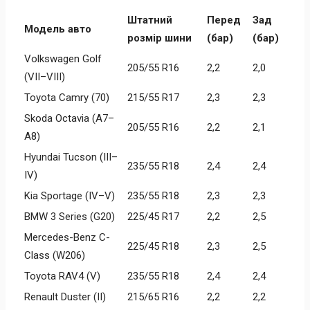
Штатний
Перед
Зад
Модель авто
розмір шини
(бар)
(бар)
Volkswagen Golf
205/55 R16
2,2
2,0
(VII–VIII)
Toyota Camry (70)
215/55 R17
2,3
2,3
Skoda Octavia (A7–
205/55 R16
2,2
2,1
A8)
Hyundai Tucson (III–
235/55 R18
2,4
2,4
IV)
Kia Sportage (IV–V)
235/55 R18
2,3
2,3
BMW 3 Series (G20)
225/45 R17
2,2
2,5
Mercedes-Benz C-
225/45 R18
2,3
2,5
Class (W206)
Toyota RAV4 (V)
235/55 R18
2,4
2,4
Renault Duster (II)
215/65 R16
2,2
2,2