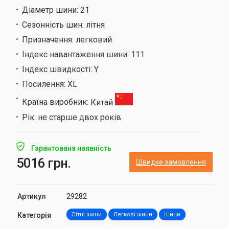
Діаметр шини:
21
Сезонність шин:
літня
Призначення:
легковий
Індекс навантаження шини:
111
Індекс швидкості:
Y
Посилення:
XL
Країна виробник:
Китай
Рік:
не старше двох років
Гарантована наявність
5016 грн.
Швидке замовлення
Артикул
29282
Категорія
Літні шини
Легкові шини
Шини