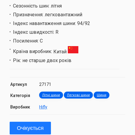
Сезонність шин:
літня
Призначення:
легковантажний
Індекс навантаження шини:
94/92
Індекс швидкості:
R
Посилення:
C
Країна виробник:
Китай
Рік:
не старше двох років
Артикул
27171
Категорія
Літні шини
Легкові шини
Шини
Виробник
Hifly
Очікується