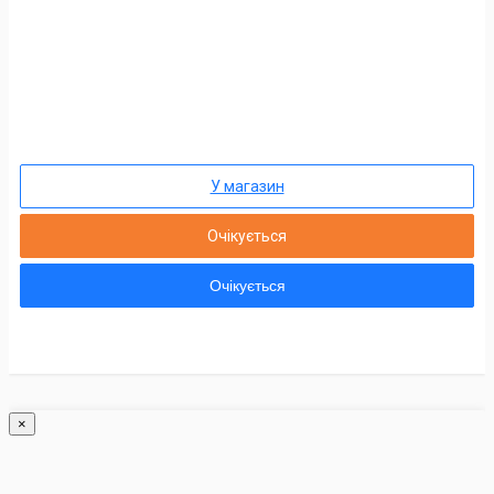
У магазин
Очікується
Очікується
×