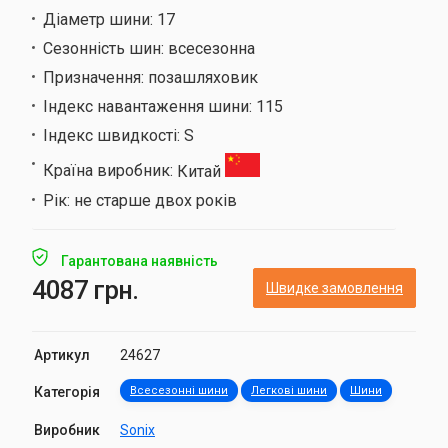
Діаметр шини:
17
Сезонність шин:
всесезонна
Призначення:
позашляховик
Індекс навантаження шини:
115
Індекс швидкості:
S
Країна виробник:
Китай
Рік:
не старше двох років
Гарантована наявність
4087 грн.
Швидке замовлення
Артикул
24627
Категорія
Всесезонні шини
Легкові шини
Шини
Виробник
Sonix