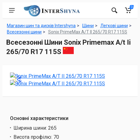
0
Магазин шин та дисків Intershyna
Шини
Легкові шини
Всесезонні шини
Sonix PrimeMax A/T II 265/70 R17 115S
Всесезонні Шини Sonix Primemax A/t Ii
265/70 R17 115S
Основні характеристики
Ширина шини:
265
Висота профілю:
70