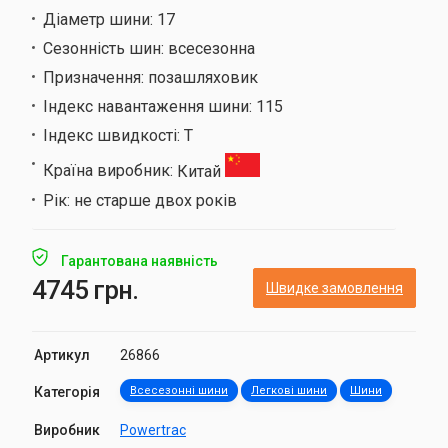
Діаметр шини:
17
Сезонність шин:
всесезонна
Призначення:
позашляховик
Індекс навантаження шини:
115
Індекс швидкості:
T
Країна виробник:
Китай
Рік:
не старше двох років
Гарантована наявність
4745 грн.
Швидке замовлення
Артикул
26866
Категорія
Всесезонні шини
Легкові шини
Шини
Виробник
Powertrac