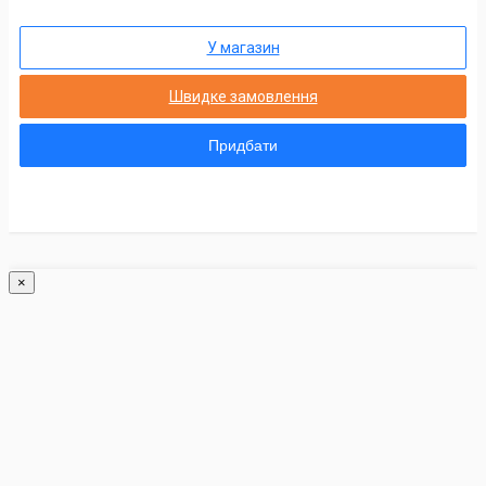
У магазин
Швидке замовлення
Придбати
×