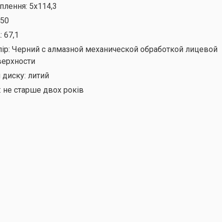
іплення:
5х114,3
50
:
67,1
ір:
Черний с алмазной механической обработкой лицевой
верхности
 диску:
литий
:
не старше двох років