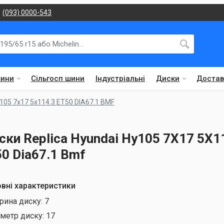
(093) 0000-543
шини
Сільгосп шини
Індустріальні
Диски
Достав
Y105 7x17 5x114.3 ET50 DIA67.1 BMF
ски Replica Hyundai Hy105 7X17 5X1
50 Dia67.1 Bmf
вні характеристики
рина диску:
7
аметр диску:
17