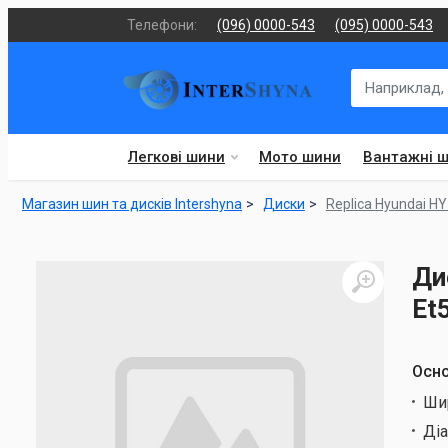
Телефони:
(096) 0000-543
(095) 0000-543
Легкові шини
Мото шини
Вантажні 
Магазин шин та дисків Intershyna
Диски
Replica Hyundai H
Ди
Et
Осно
Ши
Ді