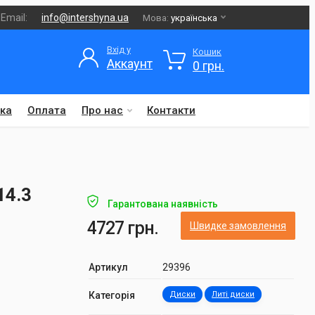
Email:
info@intershyna.ua
Мова:
українська
Вхід у
Кошик
Аккаунт
0 грн.
ка
Оплата
Про нас
Контакти
14.3
Гарантована наявність
4727 грн.
Швидке замовлення
Артикул
29396
Категорія
Диски
Литі диски