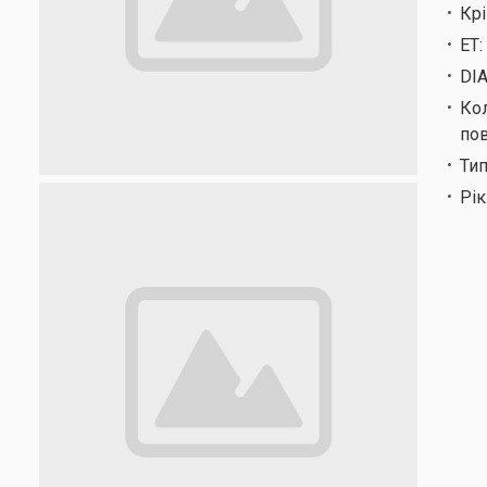
Кр
ET:
DIA
Кол
по
Тип
Рік