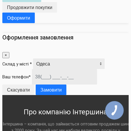
Продовжити покупки
Оформити
Оформлення замовлення
×
Склад у місті *
Ваш телефон*
Скасувати
Замовити
Про компанію Інтершина
Інтершина – компанія, що займається оптовим продажем шин
з 2000 року. За цей час ми набули великого досвіду у