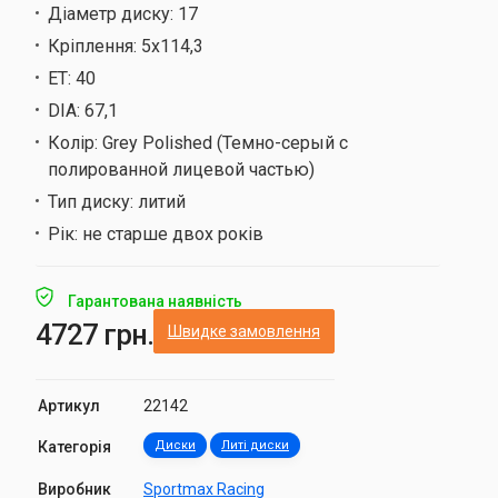
Діаметр диску:
17
Кріплення:
5х114,3
ET:
40
DIA:
67,1
Колір:
Grey Polished (Темно-серый с
полированной лицевой частью)
Тип диску:
литий
Рік:
не старше двох років
Гарантована наявність
4727 грн.
Швидке замовлення
Артикул
22142
Категорія
Диски
Литі диски
Виробник
Sportmax Racing