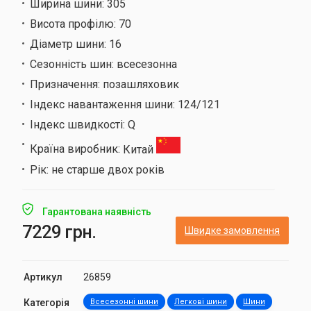
Ширина шини:
305
Висота профілю:
70
Діаметр шини:
16
Сезонність шин:
всесезонна
Призначення:
позашляховик
Індекс навантаження шини:
124/121
Індекс швидкості:
Q
Країна виробник:
Китай
Рік:
не старше двох років
Гарантована наявність
7229 грн.
Швидке замовлення
Артикул
26859
Категорія
Всесезонні шини
Легкові шини
Шини