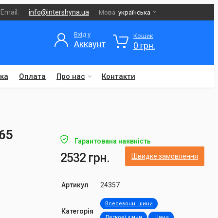
Email:
info@intershyna.ua
Мова:
українська
Вхід у
Кошик
Аккаунт
0 грн.
ка
Оплата
Про нас
Контакти
565
Гарантована наявність
2532 грн.
Швидке замовлення
Артикул
24357
Всесезонні шини
Категорія
Легкові шини
Шини