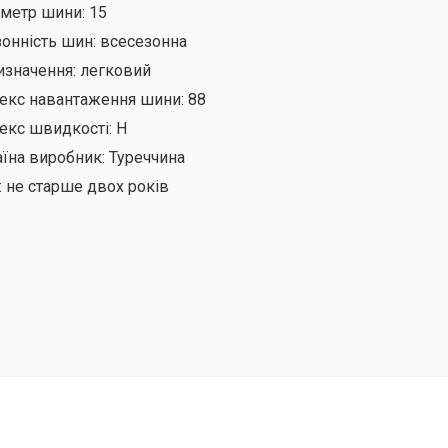
аметр шини:
15
онність шин:
всесезонна
изначення:
легковий
декс навантаження шини:
88
екс швидкості:
H
аїна виробник:
Туреччина
:
не старше двох років