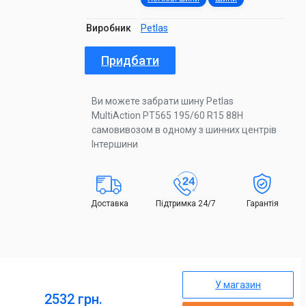
Виробник
Petlas
Придбати
Ви можете забрати шину Petlas
MultiAction PT565 195/60 R15 88H
самовивозом в одному з шинних центрів
Інтершини
Доставка
Підтримка 24/7
Гарантія
У магазин
2532 грн.