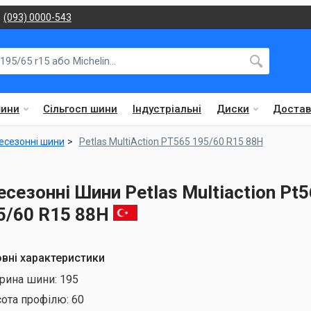
(093) 0000-543
шини
Сільгосп шини
Індустріальні
Диски
Достав
есезонні шини
Petlas MultiAction PT565 195/60 R15 88H
есезонні Шини Petlas Multiaction Pt
5/60 R15 88H
вні характеристики
рина шини:
195
сота профілю:
60