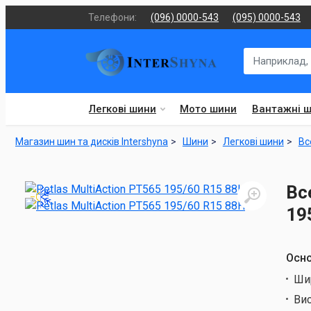
Телефони:
(096) 0000-543
(095) 0000-543
Легкові шини
Мото шини
Вантажні 
Магазин шин та дисків Intershyna
Шини
Легкові шини
Вс
Вс
19
Осно
Ши
Ви