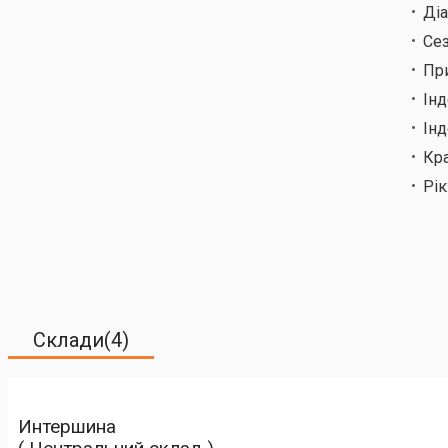
Ді
Сез
Пр
Ін
Інд
Кр
Рік
Склади(4)
Интершина