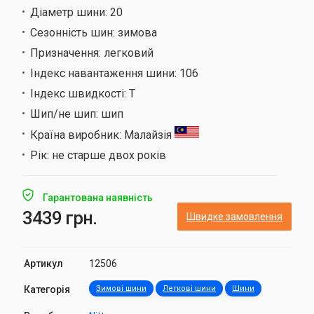
Діаметр шини:
20
Сезонність шин:
зимова
Призначення:
легковий
Індекс навантаження шини:
106
Індекс швидкості:
T
Шип/не шип:
шип
Країна виробник:
Малайзія
Рік:
не старше двох років
Гарантована наявність
3439 грн.
Швидке замовлення
Артикул
12506
Категорія
Зимові шини
Легкові шини
Шини