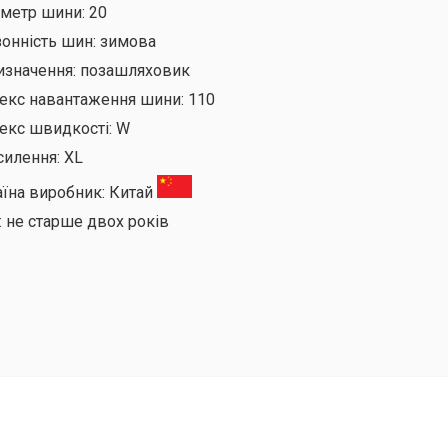
аметр шини:
20
онність шин:
зимова
изначення:
позашляховик
декс навантаження шини:
110
екс швидкості:
W
силення:
XL
аїна виробник:
Китай
:
не старше двох років