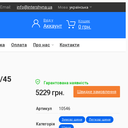
Email:
info@intershyna.ua
Мова:
українська
Вхід у
Кошик
Аккаунт
0 грн.
ка
Оплата
Про нас
Контакти
5/45
Гарантована наявність
5229 грн.
Швидке замовлення
Артикул
10546
Зимові шини
Легкові шини
Категорія
Шини