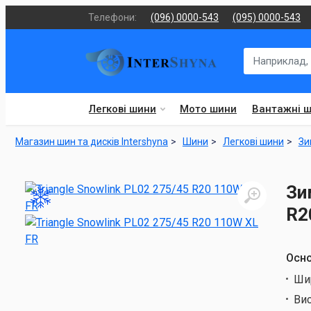
Телефони:
(096) 0000-543
(095) 0000-543
Легкові шини
Мото шини
Вантажні 
Магазин шин та дисків Intershyna
Шини
Легкові шини
Зи
Зи
R2
Осно
Ши
Ви