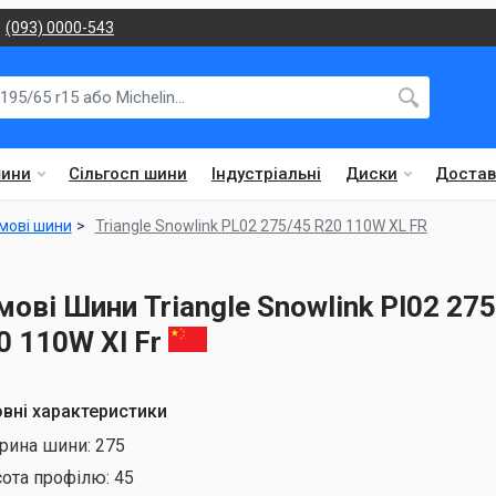
(093) 0000-543
шини
Сільгосп шини
Індустріальні
Диски
Достав
мові шини
Triangle Snowlink PL02 275/45 R20 110W XL FR
мові Шини Triangle Snowlink Pl02 27
0 110W Xl Fr
вні характеристики
рина шини:
275
сота профілю:
45