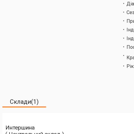
Ді
Сез
Пр
Ін
Інд
По
Кр
Рік
Склади(1)
Интершина