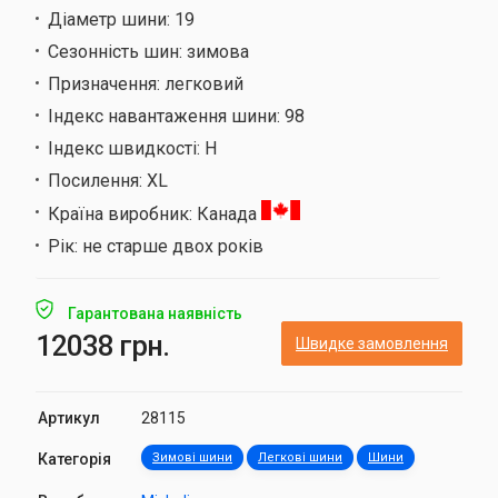
Діаметр шини:
19
Сезонність шин:
зимова
Призначення:
легковий
Індекс навантаження шини:
98
Індекс швидкості:
H
Посилення:
XL
Країна виробник:
Канада
Рік:
не старше двох років
Гарантована наявність
12038 грн.
Швидке замовлення
Артикул
28115
Категорія
Зимові шини
Легкові шини
Шини