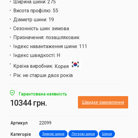
Ширина шини:
275
Висота профілю:
55
Діаметр шини:
19
Сезонність шин:
зимова
Призначення:
позашляховик
Індекс навантаження шини:
111
Індекс швидкості:
H
Країна виробник:
Корея
Рік:
не старше двох років
Гарантована наявність
10344 грн.
Швидке замовлення
Артикул
22099
Категорія
Зимові шини
Легкові шини
Шини