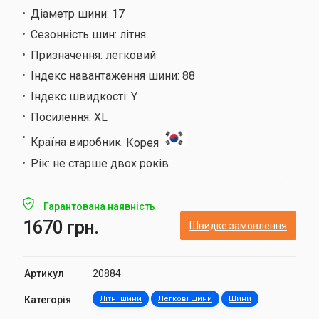
Діаметр шини:
17
Сезонність шин:
літня
Призначення:
легковий
Індекс навантаження шини:
88
Індекс швидкості:
Y
Посилення:
XL
Країна виробник:
Корея
Рік:
не старше двох років
Гарантована наявність
1670 грн.
Швидке замовлення
Артикул
20884
Категорія
Літні шини
Легкові шини
Шини