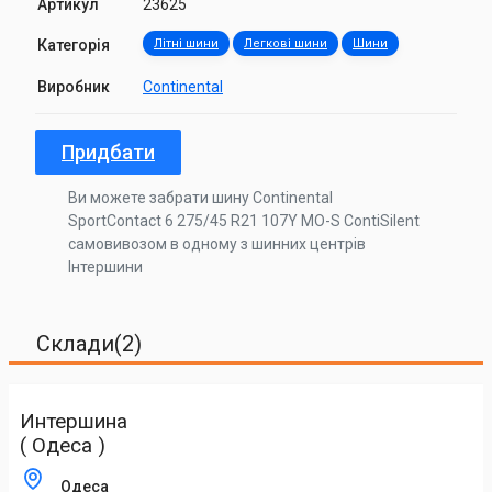
Артикул
23625
Категорія
Літні шини
Легкові шини
Шини
Виробник
Continental
Придбати
Ви можете забрати шину Continental
SportContact 6 275/45 R21 107Y MO-S ContiSilent
самовивозом в одному з шинних центрів
Інтершини
Склади(2)
Интершина
( Одеса )
Одеса