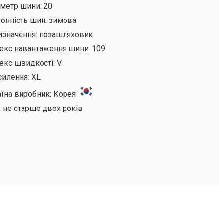
аметр шини:
20
онність шин:
зимова
изначення:
позашляховик
декс навантаження шини:
109
екс швидкості:
V
силення:
XL
аїна виробник:
Корея
:
не старше двох років