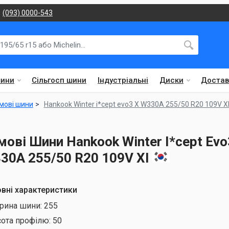
(093) 0000-543
шини
Сільгосп шини
Індустріальні
Диски
Достав
мові шини
Hankook Winter i*cept evo3 X W330A 255/50 R20 109V X
мові Шини Hankook Winter I*cept Evo
30A 255/50 R20 109V Xl
вні характеристики
рина шини:
255
сота профілю:
50