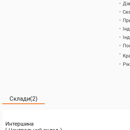
Ді
Сез
Пр
Ін
Інд
По
Кр
Рік
Склади(2)
Интершина