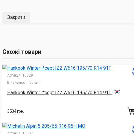
Закрити
Схожі товари
Артикул:
10329
В наявності:
50 шт
Hankook Winter i*cept IZ2 W616 195/70 R14 91T
3534 грн.
Артикул:
15507