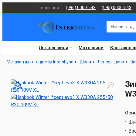
Телефони:
(096) 0000-543
(095) 0000-543
Легкові шини
Мото шини
Вантажні 
Магазин шин та дисків Intershyna
Шини
Легкові шини
Зи
Зи
W3
Осно
Ши
Ви