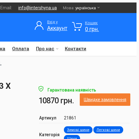
Email:
info@intershyna.ua
Мова:
українська
Вхід у
Кошик
Аккаунт
0 грн.
ка
Оплата
Про нас
Контакти
L
3 X
Гарантована наявність
10870 грн.
Швидке замовлення
Артикул
21861
Зимові шини
Легкові шини
Категорія
Шини