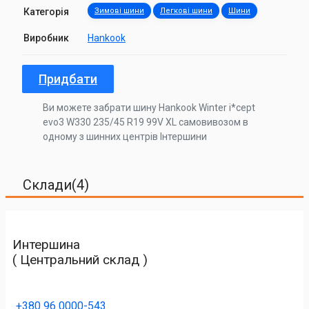
Категорія
Зимові шини
Легкові шини
Шини
Виробник
Hankook
Придбати
Ви можете забрати шину Hankook Winter i*cept
evo3 W330 235/45 R19 99V XL самовивозом в
одному з шинних центрів Інтершини
Склади(4)
Интершина
( Центральний склад )
+380 96 0000-543