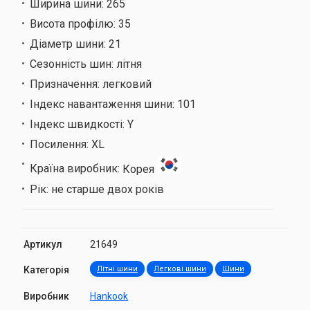
Ширина шини:
265
Висота профілю:
35
Діаметр шини:
21
Сезонність шин:
літня
Призначення:
легковий
Індекс навантаження шини:
101
Індекс швидкості:
Y
Посилення:
XL
Країна виробник:
Корея
Рік:
не старше двох років
Артикул
21649
Категорія
Літні шини
Легкові шини
Шини
Виробник
Hankook