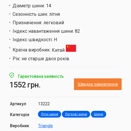
Діаметр шини:
14
Сезонність шин:
літня
Призначення:
легковий
Індекс навантаження шини:
82
Індекс швидкості:
H
Країна виробник:
Китай
Рік:
не старше двох років
Гарантована наявність
1552 грн.
Швидке замовлення
Артикул
13222
Категорія
Літні шини
Легкові шини
Шини
Виробник
Triangle