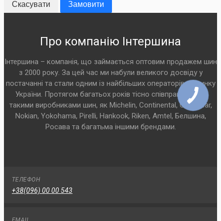
Скасувати
Замовити
Про компанію Інтершина
Інтершина – компанія, що займається оптовим продажем шин
з 2000 року. За цей час ми набули великого досвіду у
постачанні та стали одним із найбільших операторів на ринку
України. Протягом багатьох років тісно співпрацюємо з
такими виробниками шин, як Michelin, Continental, Goodyear,
Nokian, Yokohama, Pirelli, Hankook, Riken, Amtel, Белшина,
Росава та багатьма іншими брендами.
ТЕЛЕФОН
+38(096) 00 00 543
EMAIL