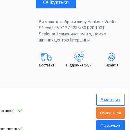
Очікується
Ви можете забрати шину Hankook Ventus
S1 evo3 EV K127E 235/50 R20 100T
Sealguard самовивозом в одному з
шинних центрів Інтершини
Доставка
Підтримка 24/7
Гарантія
У магазин
ставка
Очікується
Очікується
вернення