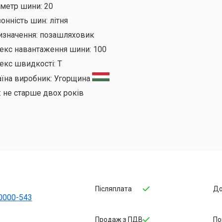
аметр шини:
20
онність шин:
літня
изначення:
позашляховик
декс навантаження шини:
100
екс швидкості:
T
аїна виробник:
Угорщина
:
не старше двох років
Післяплата
До
0000-543
Продаж з ПДВ
По