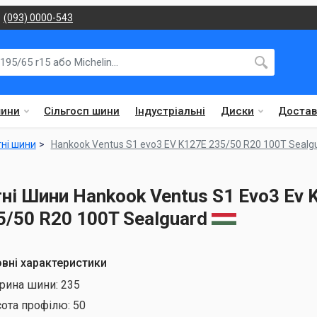
(093) 0000-543
шини
Сільгосп шини
Індустріальні
Диски
Достав
тні шини
Hankook Ventus S1 evo3 EV K127E 235/50 R20 100T Sealg
тні Шини Hankook Ventus S1 Evo3 Ev 
5/50 R20 100T Sealguard
вні характеристики
рина шини:
235
сота профілю:
50