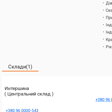
Ді
Сез
Пр
Ін
Інд
Кр
Рік
Склади(1)
Интершина
( Центральний склад )
+380 96 
+380 96 0000-543