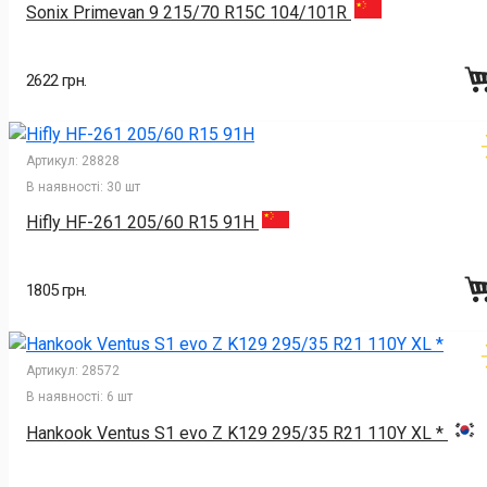
Sonix Primevan 9 215/70 R15C 104/101R
2622 грн.
Артикул:
28828
В наявності:
30 шт
Hifly HF-261 205/60 R15 91H
1805 грн.
Артикул:
28572
В наявності:
6 шт
Hankook Ventus S1 evo Z K129 295/35 R21 110Y XL *