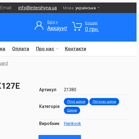
Email:
info@intershyna.ua
Мова:
українська
Вхід у
Кошик
Аккаунт
0 грн.
ка
Оплата
Про нас
Контакти
uard
K127E
Артикул
21380
Літні шини
Легкові шини
Категорія
Шини
Виробник
Hankook