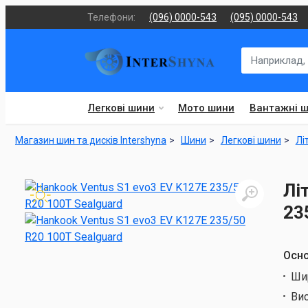
Телефони:
(096) 0000-543
(095) 0000-543
Легкові шини
Мото шини
Вантажні 
Магазин шин та дисків Intershyna
Шини
Легкові шини
Лі
Лі
23
Осно
Ши
Ви