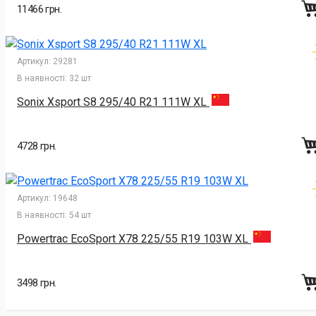
11466 грн.
Артикул:
29281
В наявності:
32 шт
Sonix Xsport S8 295/40 R21 111W XL
4728 грн.
Артикул:
19648
В наявності:
54 шт
Powertrac EcoSport X78 225/55 R19 103W XL
3498 грн.