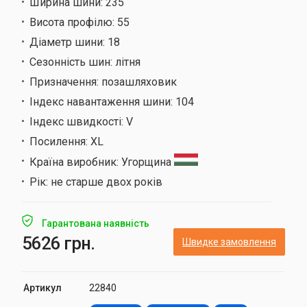
Ширина шини:
235
Висота профілю:
55
Діаметр шини:
18
Сезонність шин:
літня
Призначення:
позашляховик
Індекс навантаження шини:
104
Індекс швидкості:
V
Посилення:
XL
Країна виробник:
Угорщина
Рік:
не старше двох років
Гарантована наявність
5626 грн.
Швидке замовлення
Артикул
22840