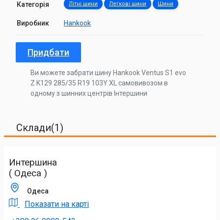
Категорія
Літні шини
Легкові шини
Шини
Виробник
Hankook
Придбати
Ви можете забрати шину Hankook Ventus S1 evo
Z K129 285/35 R19 103Y XL самовивозом в
одному з шинних центрів Інтершини
Склади(1)
Интершина
( Одеса )
Одеса
Показати на карті