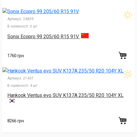
Артикул:
24809
В наявності:
6 шт
Sonix Ecopro 99 205/60 R15 91V
1760 грн.
Артикул:
21437
В наявності:
4 шт
Hankook Ventus evo SUV K137A 235/50 R20 104Y XL
8266 грн.