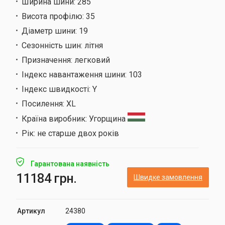
Ширина шини:
285
Висота профілю:
35
Діаметр шини:
19
Сезонність шин:
літня
Призначення:
легковий
Індекс навантаження шини:
103
Індекс швидкості:
Y
Посилення:
XL
Країна виробник:
Угорщина
Рік:
не старше двох років
Гарантована наявність
11184 грн.
Швидке замовлення
Артикул
24380