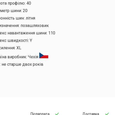
сота профілю:
40
аметр шини:
20
онність шин:
літня
изначення:
позашляховик
декс навантаження шини:
110
екс швидкості:
Y
силення:
XL
аїна виробник:
Чехія
:
не старше двох років
Післяплата
Доставка