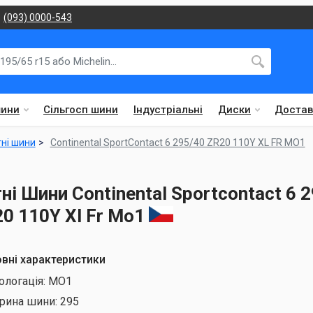
(093) 0000-543
шини
Сільгосп шини
Індустріальні
Диски
Достав
тні шини
Continental SportContact 6 295/40 ZR20 110Y XL FR MO1
тні Шини Continental Sportcontact 6 
20 110Y Xl Fr Mo1
вні характеристики
ологація:
MO1
рина шини:
295