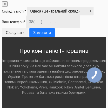
×
Склад у місті *
Ваш телефон*
Скасувати
Замовити
Про компанію Інтершина
Інтершина – компанія, що займається оптовим продажем шин
з 2000 року. За цей час ми набули великого досвіду у
постачанні та стали одним із найбільших операторів на ринку
України. Протягом багатьох років тісно співпрацюємо з
такими виробниками шин, як Michelin, Continental, Goodyear,
Nokian, Yokohama, Pirelli, Hankook, Riken, Amtel, Белшина,
Росава та багатьма іншими брендами.