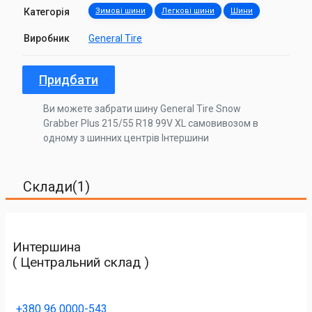
Категорія
Зимові шини
Легкові шини
Шини
Виробник
General Tire
Придбати
Ви можете забрати шину General Tire Snow
Grabber Plus 215/55 R18 99V XL самовивозом в
одному з шинних центрів Інтершини
Склади(1)
Интершина
( Центральний склад )
+380 96 0000-543