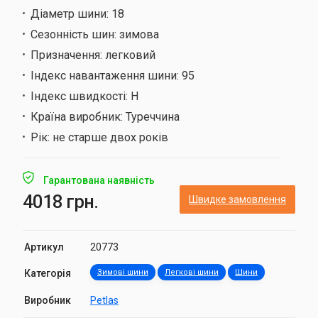
Діаметр шини:
18
Сезонність шин:
зимова
Призначення:
легковий
Індекс навантаження шини:
95
Індекс швидкості:
H
Країна виробник:
Туреччина
Рік:
не старше двох років
Гарантована наявність
4018 грн.
Швидке замовлення
Артикул
20773
Категорія
Зимові шини
Легкові шини
Шини
Виробник
Petlas