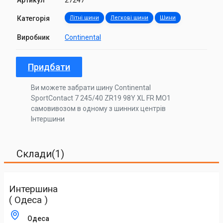
Артикул
27247
Категорія
Літні шини
Легкові шини
Шини
Виробник
Continental
Придбати
Ви можете забрати шину Continental
SportContact 7 245/40 ZR19 98Y XL FR MO1
самовивозом в одному з шинних центрів
Інтершини
Склади(1)
Интершина
( Одеса )
Одеса