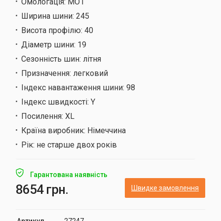
Омологація:
MO1
Ширина шини:
245
Висота профілю:
40
Діаметр шини:
19
Сезонність шин:
літня
Призначення:
легковий
Індекс навантаження шини:
98
Індекс швидкості:
Y
Посилення:
XL
Країна виробник:
Німеччина
Рік:
не старше двох років
Гарантована наявність
8654 грн.
Швидке замовлення