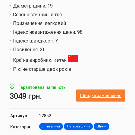
Діаметр шини:
19
Сезонність шин:
літня
Призначення:
легковий
Індекс навантаження шини:
98
Індекс швидкості:
Y
Посилення:
XL
Країна виробник:
Китай
Рік:
не старше двох років
Гарантована наявність
3049 грн.
Швидке замовлення
Артикул
22852
Категорія
Літні шини
Легкові шини
Шини