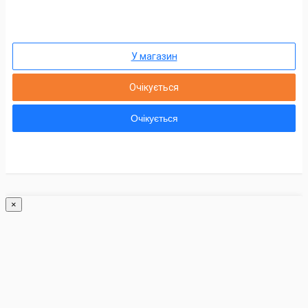
У магазин
Очікується
Очікується
×