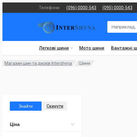
Телефони:
(096) 0000-543
(095) 0000-543
Легкові шини
Мото шини
Вантажні 
Магазин шин та дисків Intershyna
Шини
Знайти
Скинути
Ціна