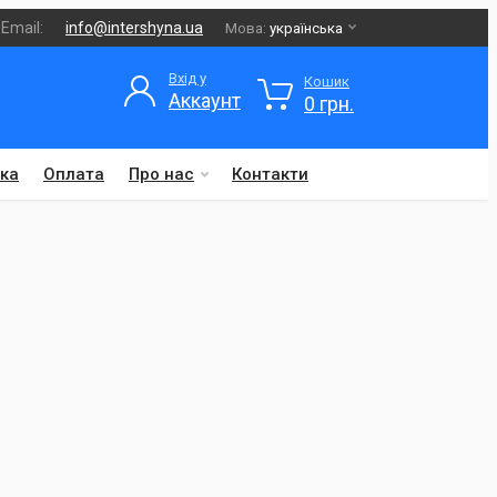
Email:
info@intershyna.ua
Мова:
українська
Вхід у
Кошик
Аккаунт
0 грн.
ка
Оплата
Про нас
Контакти