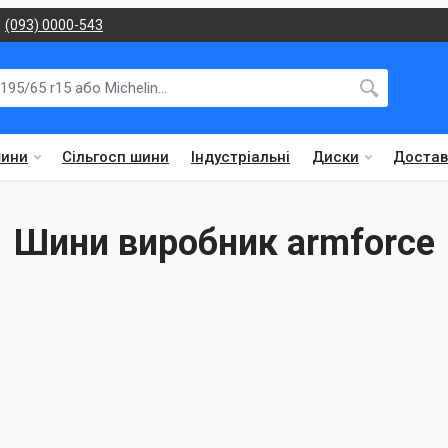
(093) 0000-543
шини
Сільгосп шини
Індустріальні
Диски
Достав
Шини виробник armforce