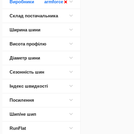
Виробники
armforce
Склад постачальника
Ширина шини
Висота профілю
Діаметр шини
Сезонність шин
Індекс швидкості
Посилення
Шип/не шип
RunFlat