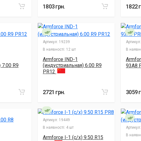
1803 грн.
1822 г
Артикул:
19239
Артикул:
В наявності:
12 шт
В наявно
Armforce IND-1
Armfor
 7.00 R9
(индустриальная) 6.00 R9
93A8 
PR12
2721 грн.
3059 г
Артикул:
19449
В наявності:
4 шт
Артикул:
В наявно
Armforce I-1 (с/х) 9.50 R15