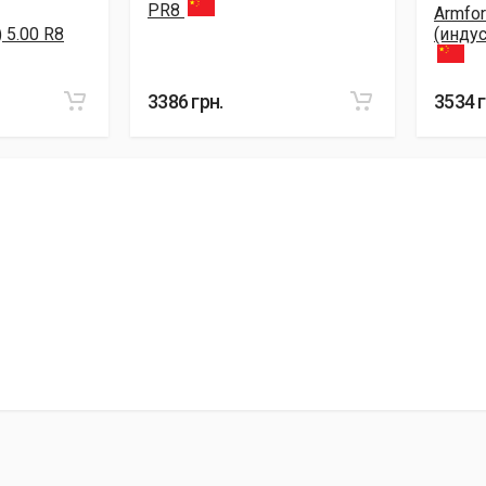
PR8
Armfor
 5.00 R8
(индус
3386 грн.
3534 г