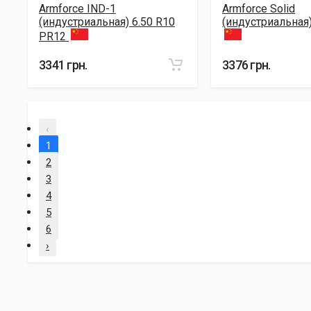
Armforce IND-1
Armforce Solid
(индустриальная) 6.50 R10
(индустриальная)
PR12
3341 грн.
3376 грн.
‹
1
2
3
4
5
6
›