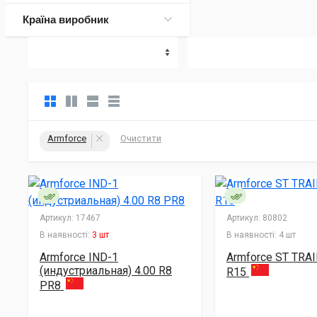
Країна виробник
Armforce
Очистити
Артикул:
17467
Артикул:
80802
В наявності:
3 шт
В наявності:
4 шт
Armforce IND-1
Armforce ST TRA
(индустриальная) 4.00 R8
R15
PR8