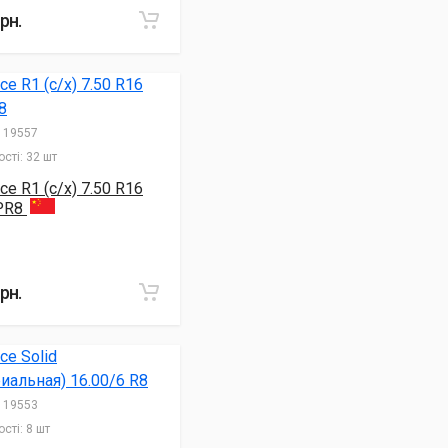
рн.
19557
сті:
32 шт
ce R1 (с/х) 7.50 R16
PR8
рн.
19553
сті:
8 шт