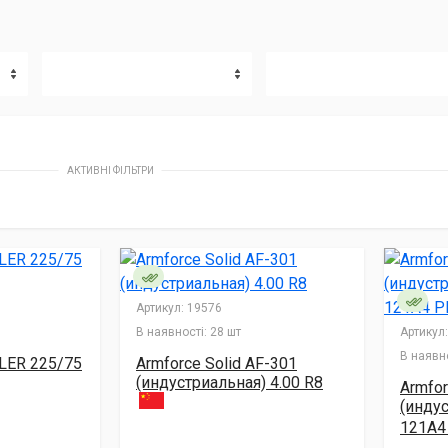
АКТИВНІ ФІЛЬТРИ
Артикул:
19576
В наявності:
28 шт
Артикул:
В наявно
ILER 225/75
Armforce Solid AF-301
(индустриальная) 4.00 R8
Armfor
(индус
121A4