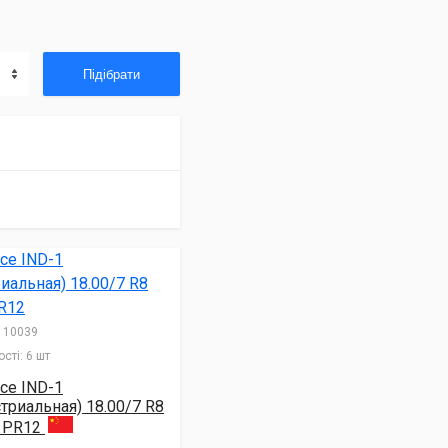
Підібрати
10039
сті:
6 шт
ce IND-1
триальная) 18.00/7 R8
 PR12