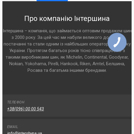
Про компанію Інтершина
Інтершина – компанія, що займається оптовим продажем шин
з 2000 року. За цей час ми набули великого досвіду у
постачанні та стали одним із найбільших операторів на ринку
України. Протягом багатьох років тісно співпрацюємо з
такими виробниками шин, як Michelin, Continental, Goodyear,
Nokian, Yokohama, Pirelli, Hankook, Riken, Amtel, Белшина,
Росава та багатьма іншими брендами.
ТЕЛЕФОН
+38(096) 00 00 543
EMAIL
info@intershyna.ua