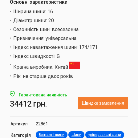
Основні характеристики
Ширина шини:
16
Діаметр шини:
20
Сезонність шин:
всесезонна
Призначення:
універсальна
Індекс навантаження шини:
174/171
Індекс швидкості:
G
Країна виробник:
Китай
Рік:
не старше двох років
Гарантована наявність
34412 грн.
Швидке замовлення
Артикул
22861
Категорія
Вантажні шини
Шини
універсальні шини