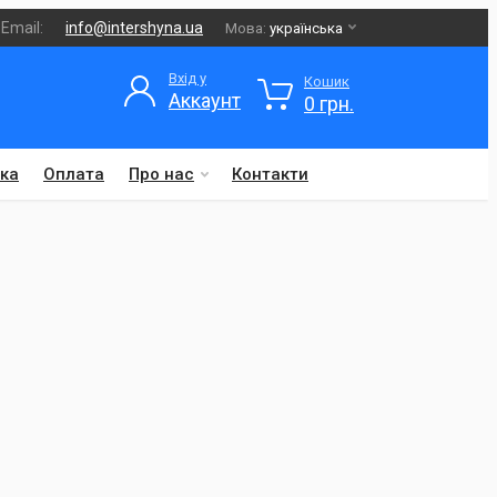
Email:
info@intershyna.ua
Мова:
українська
Вхід у
Кошик
Аккаунт
0 грн.
ка
Оплата
Про нас
Контакти