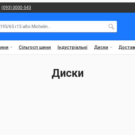
(093) 0000-543
шини
Сільгосп шини
Індустріальні
Диски
Достав
Диски