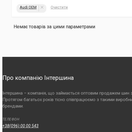
Audi OEM
Очистити
Немає товарів за цими параметрами
Про компанію Інтершина
Інтершина – компанія, що займається оптовим продажем шин з 2
Протягом багатьох років тісно співпрацюємо з такими виробникам
брендами.
ТЕЛЕФОН
+38(096) 00 00 543