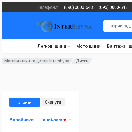
Телефони:
(096) 0000-543
(095) 0000-543
Легкові шини
Мото шини
Вантажні 
Магазин шин та дисків Intershyna
Диски
Знайти
Скинути
Виробники
audi-oem