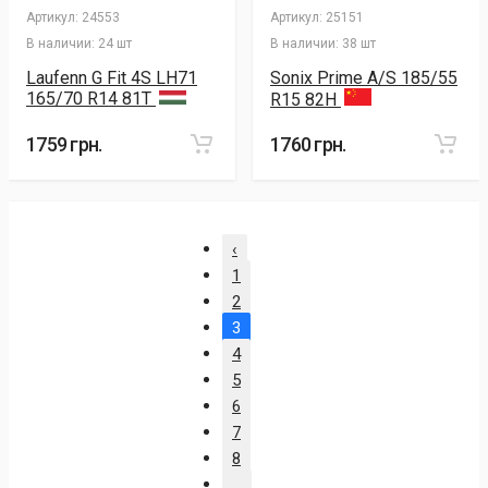
Артикул:
24553
Артикул:
25151
В наличии:
24 шт
В наличии:
38 шт
Laufenn G Fit 4S LH71
Sonix Prime A/S 185/55
165/70 R14 81T
R15 82H
1759 грн.
1760 грн.
‹
1
2
3
4
5
6
7
8
...