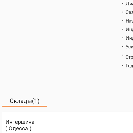
Ди
Се
На
Ин
Ин
Ус
Ст
Год
Склады(1)
Интершина
( Одесса )