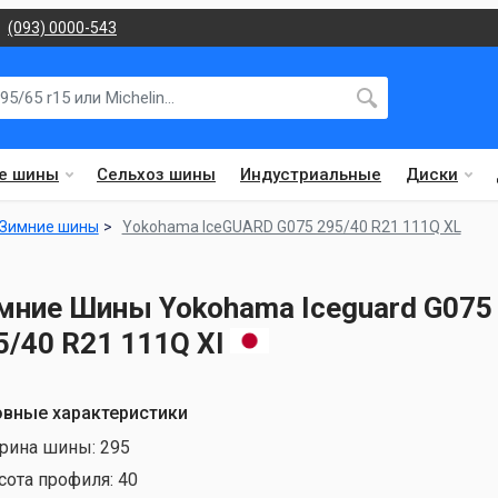
(093) 0000-543
е шины
Сельхоз шины
Индустриальные
Диски
Зимние шины
Yokohama IceGUARD G075 295/40 R21 111Q XL
мние Шины Yokohama Iceguard G075
5/40 R21 111Q Xl
вные характеристики
рина шины:
295
сота профиля:
40