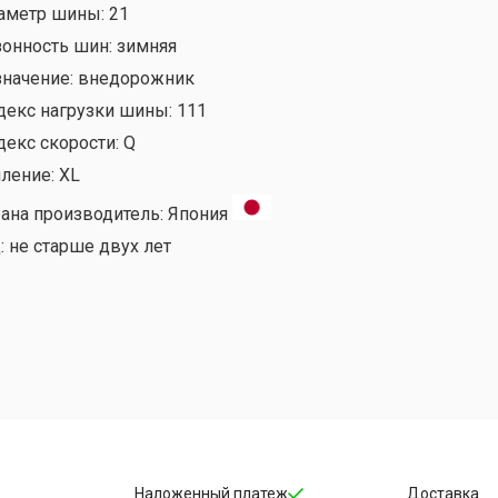
аметр шины:
21
зонность шин:
зимняя
значение:
внедорожник
декс нагрузки шины:
111
декс скорости:
Q
иление:
XL
рана производитель:
Япония
:
не старше двух лет
Наложенный платеж
Доставка