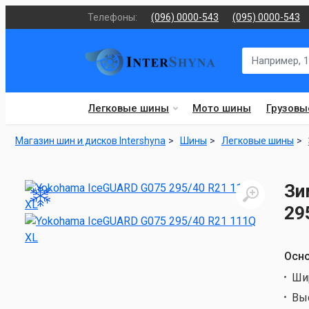
Телефоны:
(096) 0000-543
(095) 0000-543
Легковые шины
Мото шины
Грузовы
Магазин шин и дисков Intershyna
Шины
Легковые шины
Зи
29
Осно
Ши
Вы