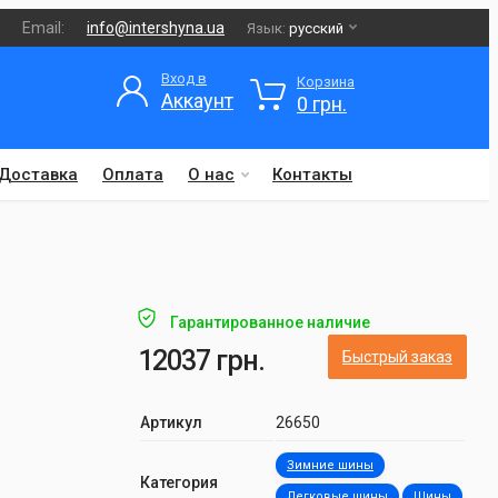
Email:
info@intershyna.ua
Язык:
русский
Вход в
Корзина
Аккаунт
0 грн.
Доставка
Оплата
О нас
Контакты
Гарантированное наличие
12037 грн.
Быстрый заказ
Артикул
26650
Зимние шины
Категория
Легковые шины
Шины