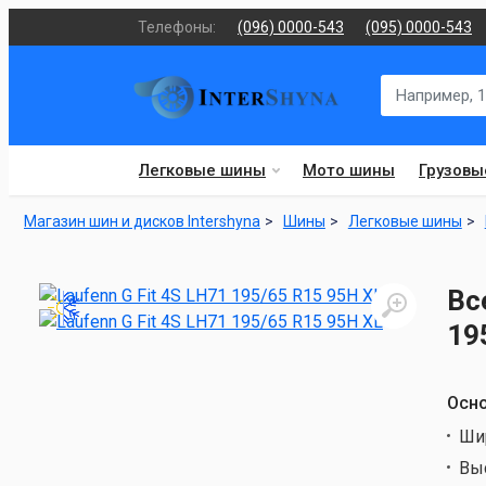
Телефоны:
(096) 0000-543
(095) 0000-543
Легковые шины
Мото шины
Грузовы
Магазин шин и дисков Intershyna
Шины
Легковые шины
Вс
19
Осно
Ши
Вы