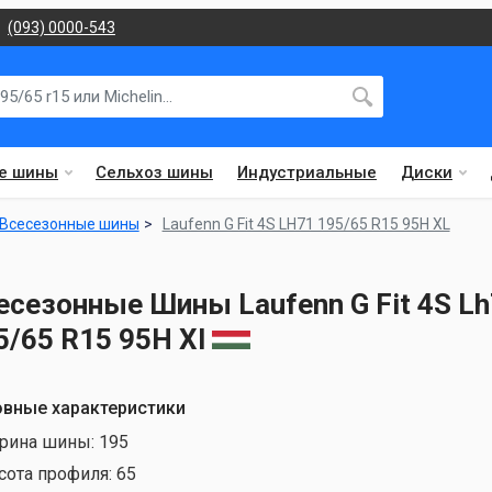
(093) 0000-543
е шины
Сельхоз шины
Индустриальные
Диски
Всесезонные шины
Laufenn G Fit 4S LH71 195/65 R15 95H XL
есезонные Шины Laufenn G Fit 4S L
5/65 R15 95H Xl
вные характеристики
рина шины:
195
сота профиля:
65