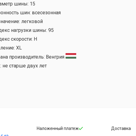
аметр шины:
15
зонность шин:
всесезонная
значение:
легковой
декс нагрузки шины:
95
декс скорости:
H
иление:
XL
рана производитель:
Венгрия
:
не старше двух лет
Наложенный платеж
Доставка