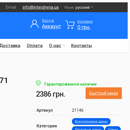
Email:
info@intershyna.ua
Язык:
русский
Вход в
Корзина
Аккаунт
0 грн.
Доставка
Оплата
О нас
Контакты
h71
Гарантированное наличие
2386 грн.
Быстрый заказ
Артикул
21146
Всесезонные шины
Категория
Легковые шины
Шины