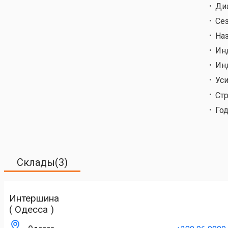
Ди
Се
На
Ин
Ин
Ус
Ст
Год
Склады(3)
Интершина
( Одесса )