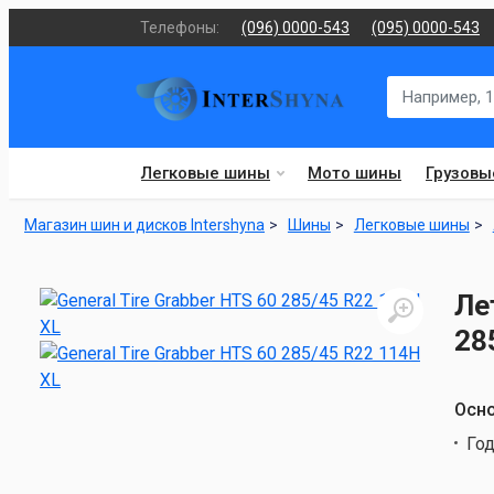
Телефоны:
(096) 0000-543
(095) 0000-543
Легковые шины
Мото шины
Грузовы
Магазин шин и дисков Intershyna
Шины
Легковые шины
Ле
28
Осно
Год