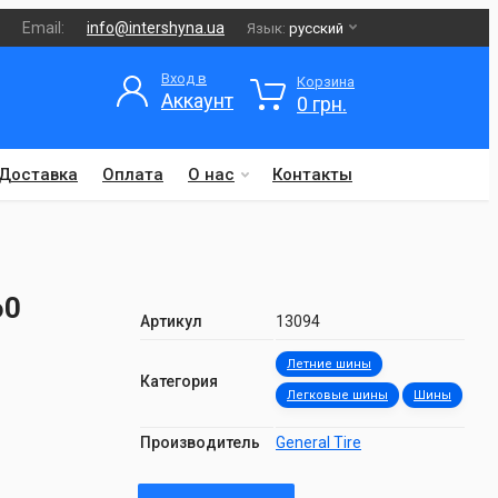
Email:
info@intershyna.ua
Язык:
русский
Вход в
Корзина
Аккаунт
0 грн.
Доставка
Оплата
О нас
Контакты
60
Артикул
13094
Летние шины
Категория
Легковые шины
Шины
Производитель
General Tire