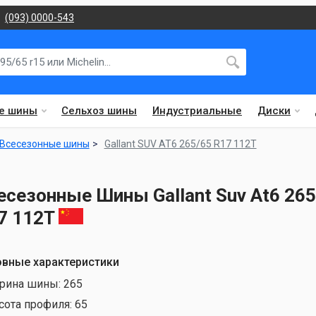
(093) 0000-543
е шины
Сельхоз шины
Индустриальные
Диски
Всесезонные шины
Gallant SUV AT6 265/65 R17 112T
есезонные Шины Gallant Suv At6 265
7 112T
вные характеристики
рина шины:
265
сота профиля:
65