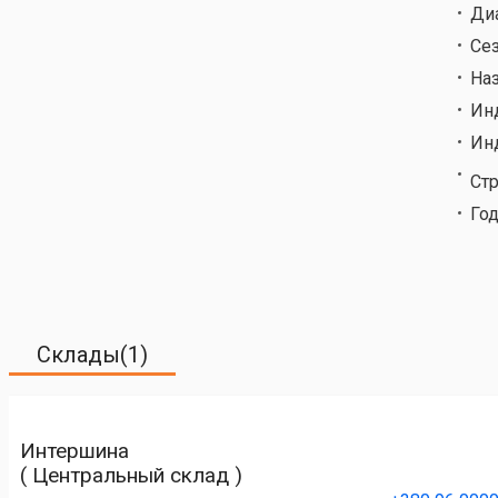
Ди
Се
На
Ин
Ин
Ст
Год
Склады(1)
Интершина
( Центральный склад )