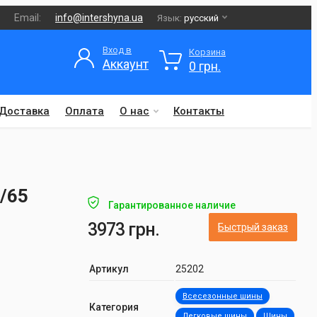
Email:
info@intershyna.ua
Язык:
русский
Вход в
Корзина
Аккаунт
0 грн.
Доставка
Оплата
О нас
Контакты
/65
Гарантированное наличие
3973 грн.
Быстрый заказ
Артикул
25202
Всесезонные шины
Категория
Легковые шины
Шины