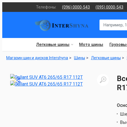
Телефоны:
(096) 0000-543
(095) 0000-543
Легковые шины
Мото шины
Грузовы
Магазин шин и дисков Intershyna
Шины
Легковые шины
Вс
R1
Осно
Ши
Вы