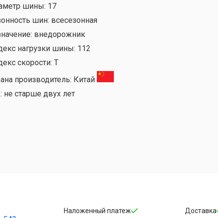
аметр шины:
17
зонность шин:
всесезонная
значение:
внедорожник
декс нагрузки шины:
112
декс скорости:
T
рана производитель:
Китай
:
не старше двух лет
Наложенный платеж
Доставка