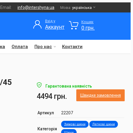
Email:
info@intershyna.ua
Мова:
українська
Вхід у
Кошик
Аккаунт
0 грн.
ка
Оплата
Про нас
Контакти
5/45
Гарантована наявність
4494 грн.
Швидке замовлення
Артикул
22207
Зимові шини
Легкові шини
Категорія
Шини