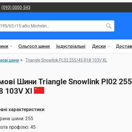
(093) 0000-543
шини
Сільгосп шини
Індустріальні
Диски
Достав
мові шини
Triangle Snowlink PL02 255/45 R18 103V XL
мові Шини Triangle Snowlink Pl02 25
8 103V Xl
вні характеристики
рина шини:
255
сота профілю:
45