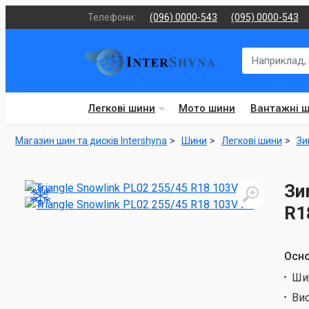
Телефони:
(096) 0000-543
(095) 0000-543
Легкові шини
Мото шини
Вантажні 
Магазин шин та дисків Intershyna
Шини
Легкові шини
Зи
Зи
R1
Осно
Ши
Ви