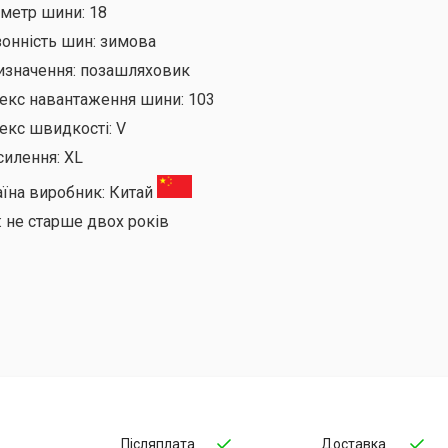
аметр шини:
18
онність шин:
зимова
изначення:
позашляховик
декс навантаження шини:
103
екс швидкості:
V
силення:
XL
аїна виробник:
Китай
:
не старше двох років
Післяплата
Доставка