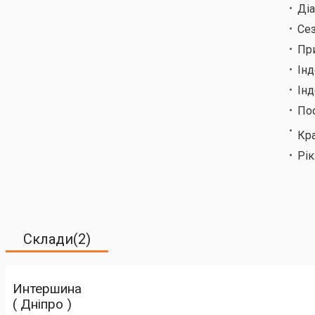
Ді
Сез
Пр
Ін
Інд
По
Кр
Рік
Склади(2)
Интершина
( Дніпро )