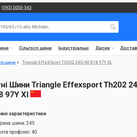
(093) 0000-543
шини
Сільгосп шини
Індустріальні
Диски
Достав
тні шини
Triangle EffeXSport TH202 245/40 R18 97Y XL
тні Шини Triangle Effexsport Th202 2
8 97Y Xl
вні характеристики
рина шини:
245
сота профілю:
40