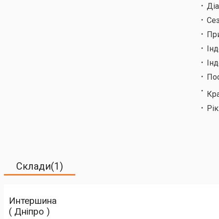
Ді
Сез
Пр
Ін
Інд
По
Кр
Рік
Склади(1)
Интершина
( Дніпро )