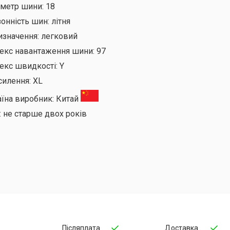
аметр шини:
18
онність шин:
літня
изначення:
легковий
декс навантаження шини:
97
екс швидкості:
Y
силення:
XL
аїна виробник:
Китай
:
не старше двох років
Післяплата
Доставка