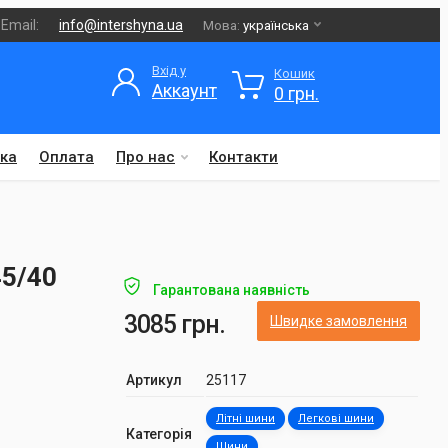
Email:
info@intershyna.ua
Мова:
українська
Вхід у
Кошик
Аккаунт
0 грн.
ка
Оплата
Про нас
Контакти
45/40
Гарантована наявність
3085 грн.
Швидке замовлення
Артикул
25117
Літні шини
Легкові шини
Категорія
Шини