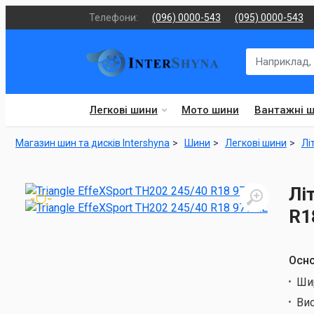
Телефони:
(096) 0000-543
(095) 0000-543
Легкові шини
Мото шини
Вантажні 
Магазин шин та дисків Intershyna
Шини
Легкові шини
Лі
Лі
R1
Осно
Ши
Ви