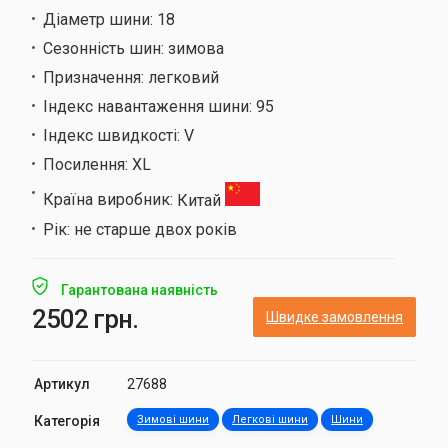
Діаметр шини:
18
Сезонність шин:
зимова
Призначення:
легковий
Індекс навантаження шини:
95
Індекс швидкості:
V
Посилення:
XL
Країна виробник:
Китай
Рік:
не старше двох років
Гарантована наявність
2502 грн.
Швидке замовлення
Артикул
27688
Категорія
Зимові шини
Легкові шини
Шини