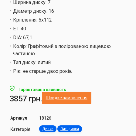
Ширина диску:
7
Діаметр диску:
16
Кріплення:
5х112
ET:
40
DIA:
67,1
Колір:
Графітовий з полірованою лицевою
частиною
Тип диску:
литий
Рік:
не старше двох років
Гарантована наявність
3857 грн.
Швидке замовлення
Артикул
18126
Категорія
Диски
Литі диски