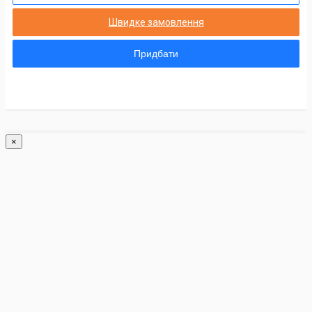
Швидке замовлення
Придбати
×